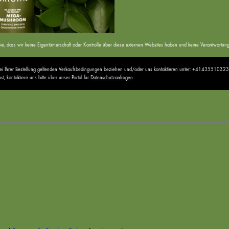
ten Sie, dass wir keine Eigentümerschaft oder Kontrolle über diese externen Websites haben und keine Verantwor
 bei Ihrer Bestellung geltenden Verkaufsbedingungen beziehen und/oder uns kontaktieren unter: +41435510323
 kontaktiere uns bitte über unser Portal für
Datenschutzanfragen
.