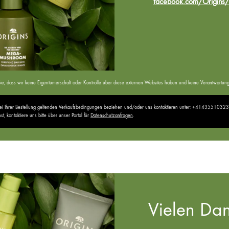
facebook.com/Origins/
ten Sie, dass wir keine Eigentümerschaft oder Kontrolle über diese externen Websites haben und keine Verantwor
 bei Ihrer Bestellung geltenden Verkaufsbedingungen beziehen und/oder uns kontaktieren unter: +41435510323
 kontaktiere uns bitte über unser Portal für
Datenschutzanfragen
.
Vielen Dan