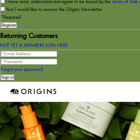
I have read, understand and agree to be bound by the
Terms of Sale
Yes! I would like to receive the Origins Newsletter.
*Required
Returning Customers
NOT YET A MEMBER? JOIN HERE
Forgot your password