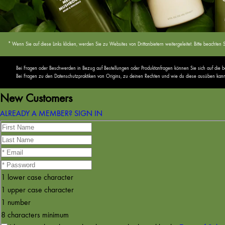
* Wenn Sie auf diese Links klicken, werden Sie zu Websites von Drittanbietern weitergeleitet. Bitte beach
Bei Fragen oder Beschwerden in Bezug auf Bestellungen oder Produktanfragen können Sie sich auf die
Bei Fragen zu den Datenschutzpraktiken von Origins, zu deinen Rechten und wie du diese ausüben kannst,
New Customers
ALREADY A MEMBER? SIGN IN
1 lower case character
1 upper case character
1 number
8 characters minimum