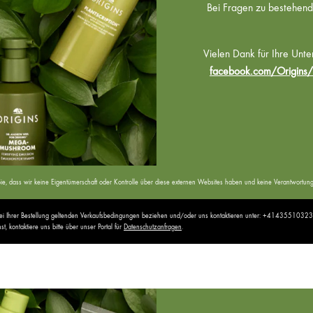
Bei Fragen zu bestehende
Vielen Dank für Ihre Unte
facebook.com/Origins/
ten Sie, dass wir keine Eigentümerschaft oder Kontrolle über diese externen Websites haben und keine Verantwor
 bei Ihrer Bestellung geltenden Verkaufsbedingungen beziehen und/oder uns kontaktieren unter: +41435510323
 kontaktiere uns bitte über unser Portal für
Datenschutzanfragen
.