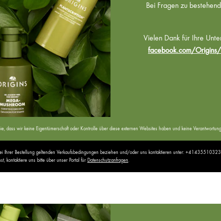
Bei Fragen zu bestehende
Vielen Dank für Ihre Unte
facebook.com/Origins/
ten Sie, dass wir keine Eigentümerschaft oder Kontrolle über diese externen Websites haben und keine Verantwor
 bei Ihrer Bestellung geltenden Verkaufsbedingungen beziehen und/oder uns kontaktieren unter: +41435510323
 kontaktiere uns bitte über unser Portal für
Datenschutzanfragen
.