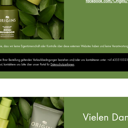
facebook.com/Origins/
ten Sie, dass wir keine Eigentümerschaft oder Kontrolle über diese externen Websites haben und keine Verantwor
 bei Ihrer Bestellung geltenden Verkaufsbedingungen beziehen und/oder uns kontaktieren unter: +41435510323
 kontaktiere uns bitte über unser Portal für
Datenschutzanfragen
.
Vielen Dan