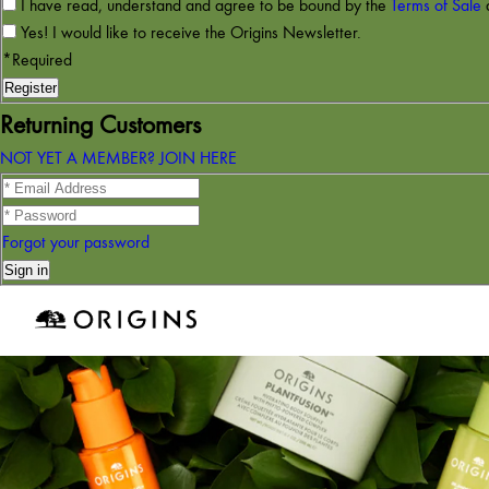
I have read, understand and agree to be bound by the
Terms of Sale
Yes! I would like to receive the Origins Newsletter.
*Required
Returning Customers
NOT YET A MEMBER? JOIN HERE
Forgot your password