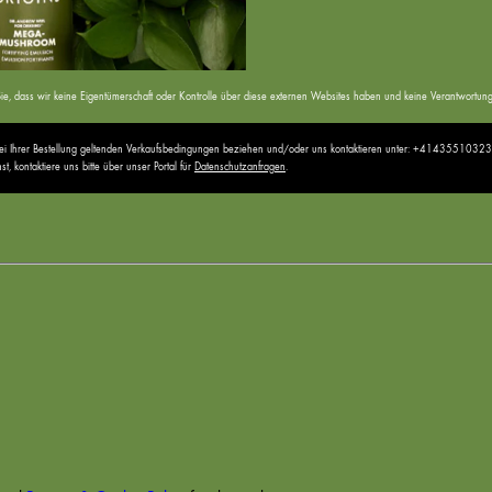
ten Sie, dass wir keine Eigentümerschaft oder Kontrolle über diese externen Websites haben und keine Verantwor
 bei Ihrer Bestellung geltenden Verkaufsbedingungen beziehen und/oder uns kontaktieren unter: +41435510323
 kontaktiere uns bitte über unser Portal für
Datenschutzanfragen
.