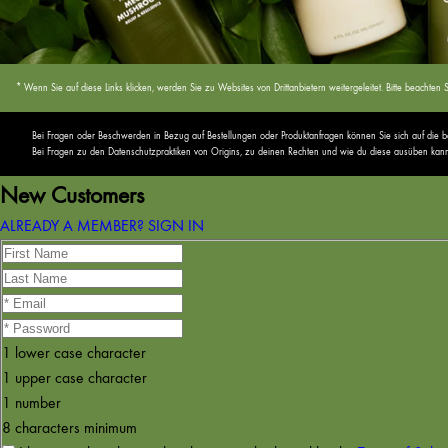
* Wenn Sie auf diese Links klicken, werden Sie zu Websites von Drittanbietern weitergeleitet. Bitte beach
Bei Fragen oder Beschwerden in Bezug auf Bestellungen oder Produktanfragen können Sie sich auf die
Bei Fragen zu den Datenschutzpraktiken von Origins, zu deinen Rechten und wie du diese ausüben kannst,
New Customers
ALREADY A MEMBER? SIGN IN
1 lower case character
1 upper case character
1 number
8 characters minimum