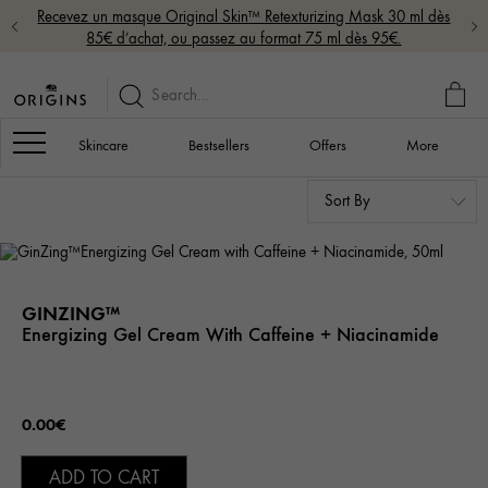
Recevez un masque Original Skin™ Retexturizing Mask 30 ml dès
85€ d’achat, ou passez au format 75 ml dès 95€.
MY
BAG
Navigation
Skincare
Bestsellers
Offers
More
GINZING™
Energizing Gel Cream With Caffeine + Niacinamide
0.00€
ADD TO CART