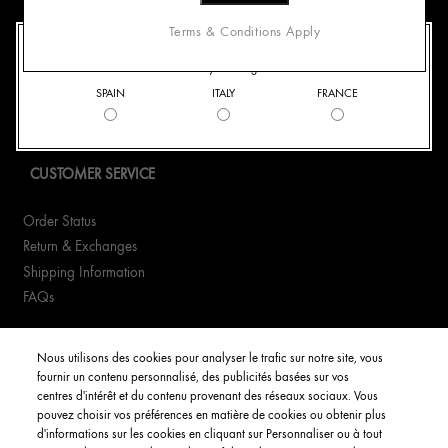
+33186652322
Terms & Conditions Apply
WELCOME TO ORIGINS
WhatsApp +33186652322
Please Select your Billing Location.
Email Us
SPAIN
ITALY
FRANCE
Find a Store
Manage cookies
CUSTOMER SERVICE
Order Status
Return & Exchanges
Shipping Information
FAQs
YOUR ACCOUNT
Nous utilisons des cookies pour analyser le trafic sur notre site, vous
fournir un contenu personnalisé, des publicités basées sur vos
My Account
centres d'intérêt et du contenu provenant des réseaux sociaux. Vous
pouvez choisir vos préférences en matière de cookies ou obtenir plus
Order Status
d'informations sur les cookies en cliquant sur Personnaliser ou à tout