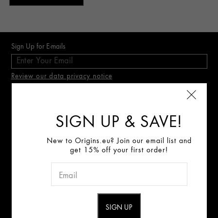
Sign Up for E-mails
Review our data privacy notice
Connect With Us:
SIGN UP & SAVE!
ABOUT US
New to Origins.eu? Join our email list and
get 15% off your first order!
Origins Mission
Careers
CONTACT US