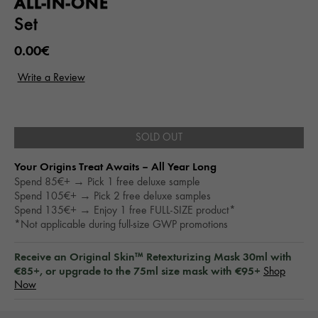
ALL-IN-ONE
Set
0.00€
SOLD OUT
Your Origins Treat Awaits – All Year Long​
Spend 85€+ → Pick 1 free deluxe sample
Spend 105€+ → Pick 2 free deluxe samples
Spend 135€+ → Enjoy 1 free FULL-SIZE product*
*Not applicable during full-size GWP promotions
Receive an Original Skin™ Retexturizing Mask 30ml with
€85+, or upgrade to the 75ml size mask with €95+
Shop
Now