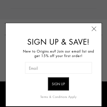
CUSTOMER REVIEWS
SIGN UP & SAVE!
WRITE THE FIRST
New to Origins.eu? Join our email list and
REVIEW
get 15% off your first order!
Sign Up for E-mails
Terms & Conditions Apply
Review our data privacy notice