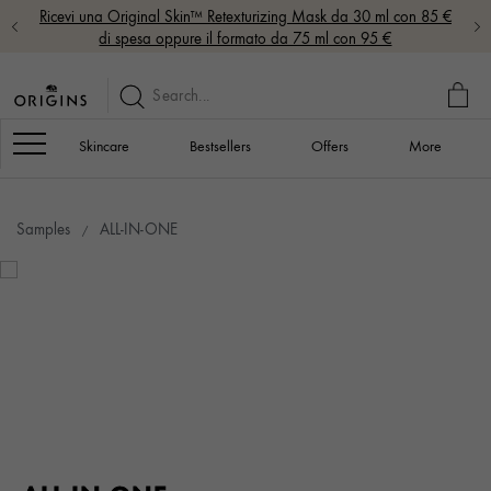
Ricevi una Original Skin™ Retexturizing Mask da 30 ml con 85 €
di spesa oppure il formato da 75 ml con 95 €
MY
BAG
Navigation
Skincare
Bestsellers
Offers
More
Samples
ALL-IN-ONE