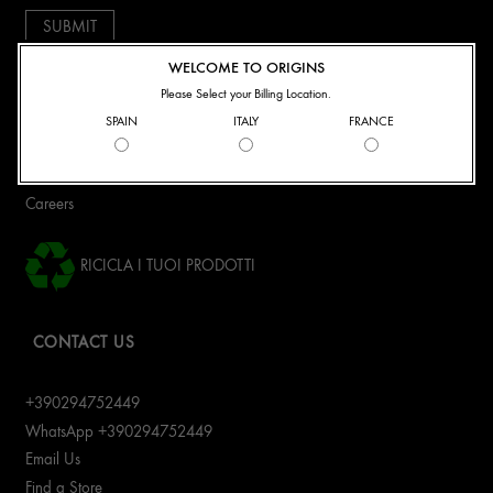
WELCOME TO ORIGINS
Connect With Us:
Please Select your Billing Location.
SPAIN
ITALY
FRANCE
ABOUT US
Origins Mission
Careers
RICICLA I TUOI PRODOTTI
CONTACT US
+390294752449
WhatsApp +390294752449
Email Us
Find a Store