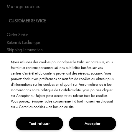
Manage cookies
CUSTOMER SERVICE
Order Status
Return & Exchanges
Shipping Information
FAQs
Nous utilisons des cookies pour analyser le trafic sur notre site, vous
fournir un contenu personnalisé, des publicités basées sur vos
YOUR ACCOUNT
centres d'intérêt et du contenu provenant des réseaux sociaux. Vous
pouvez choisir vos préférences en matière de cookies ou obtenir plus
d'informations sur les cookies en cliquant sur Personnaliser ou à tout
My Account
moment dans notre Politique de Confidentialité. Vous pouvez cliquer
Order Status
sur Accepter ou Rejeter pour accepter ou refuser tous les cookies.
Vous pouvez révoquer votre consentement à tout moment en cliquant
English
sur « Gérer les cookies » en bas de ce site.
Tout refuser
Accepter
Privacy Policy
Interest-Based Ads
Terms and Conditions