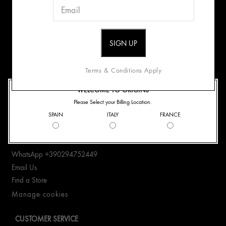
ABOUT US
Origins Mission
Careers
Terms & Conditions Apply
RICICLA I TUOI PRODOTTI
WELCOME TO ORIGINS
Please Select your Billing Location.
CONTACT US
SPAIN
ITALY
FRANCE
+390294752449
WhatsApp +390294752449
Email Us
Find a Store
Manage cookies
CUSTOMER SERVICE