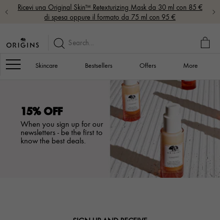
Ricevi una Original Skin™ Retexturizing Mask da 30 ml con 85 €
di spesa oppure il formato da 75 ml con 95 €
MY
BAG
Navigation
Skincare
Bestsellers
Offers
More
15% OFF
When you sign up for our
newsletters - be the first to
know the best deals.