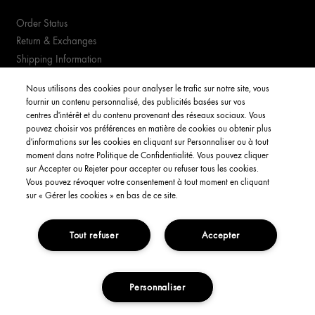
Order Status
Return & Exchanges
Shipping Information
FAQs
Nous utilisons des cookies pour analyser le trafic sur notre site, vous
fournir un contenu personnalisé, des publicités basées sur vos
YOUR ACCOUNT
centres d'intérêt et du contenu provenant des réseaux sociaux. Vous
pouvez choisir vos préférences en matière de cookies ou obtenir plus
d'informations sur les cookies en cliquant sur Personnaliser ou à tout
My Account
moment dans notre Politique de Confidentialité. Vous pouvez cliquer
Order Status
sur Accepter ou Rejeter pour accepter ou refuser tous les cookies.
Vous pouvez révoquer votre consentement à tout moment en cliquant
English
sur « Gérer les cookies » en bas de ce site.
Tout refuser
Accepter
Privacy Policy
Interest-Based Ads
Terms and Conditions
Copyright Origins Natural Resources, Inc.
Personnaliser