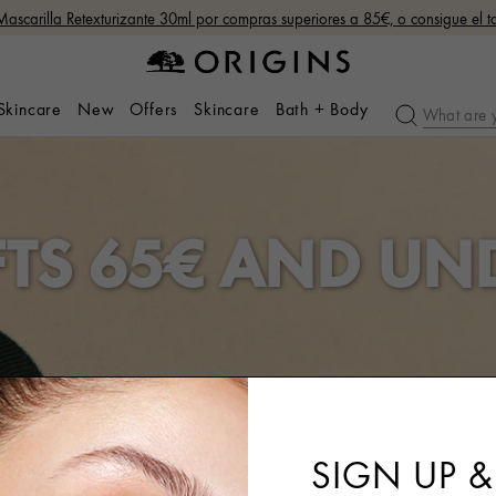
Mascarilla Retexturizante 30ml por compras superiores a 85€, o consigue el
 Skincare
New
Offers
Skincare
Bath + Body
FTS 65€ AND UN
SIGN UP &