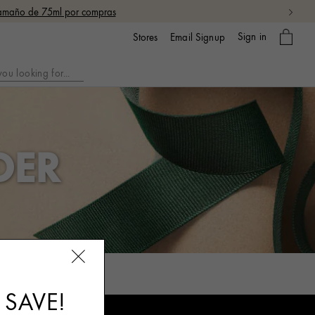
 tamaño de 75ml por compras
My
Sign in
Email Signup
Stores
bag
DER
 SAVE!