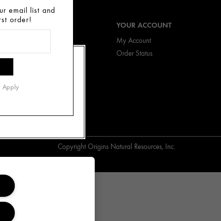
r email list and
rst order!
OMER SERVICE
YOUR ACCOUNT
 Status
My Account
n & Exchanges
Order Status
ing Information
s Apply
Copyright Origins Natural Resources, Inc.