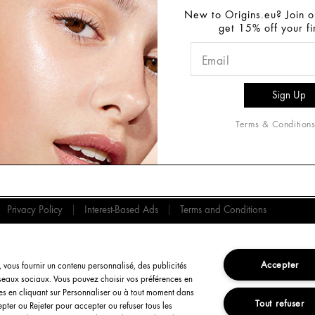
New to Origins.eu? Join ou
get 15% off your fi
OUT US
CONTACT US
CUST
gins Mission
Order
910 212681
eers
Retur
Email Us
Shipp
Find a Store
WELCOME TO ORIGINS
FAQs
Manage cookies
Terms & Condition
Please Select your Billing Location.
SPAIN
ITALY
FRANCE
Privacy Policy
Interest-Based Ads
Terms and Conditions
Accepter
e, vous fournir un contenu personnalisé, des publicités
éseaux sociaux. Vous pouvez choisir vos préférences en
ies en cliquant sur Personnaliser ou à tout moment dans
Tout refuser
epter ou Rejeter pour accepter ou refuser tous les