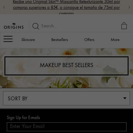
Recibe una Original Skin™ Mascarilla Retexturizante 30ml por
compras superiores a 85€, o consigue el tamaño de 75ml por
compras
MY
BAG
Navigation
Skincare
Bestsellers
Offers
More
MAKEUP BEST SELLERS
Sign Up for E-mails