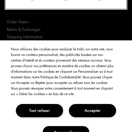
CUSTOMER SERVICE
Order Status
Return & Exchanges
Shipping Information
FAQs
Nous utilisons des cookies pour analyser le trafic sur notre site, vous
fournir un contenu personnalisé, des publicités basées sur vos
YOUR ACCOUNT
centres d'intérêt et du contenu provenant des réseaux sociaux. Vous
pouvez choisir vos préférences en matière de cookies ou obtenir plus
d'informations sur les cookies en cliquant sur Personnaliser ou à tout
My Account
moment dans notre Politique de Confidentialité. Vous pouvez cliquer
Order Status
sur Accepter ou Rejeter pour accepter ou refuser tous les cookies.
Vous pouvez révoquer votre consentement à tout moment en cliquant
English
sur « Gérer les cookies » en bas de ce site.
Tout refuser
Accepter
Privacy Policy
Interest-Based Ads
Terms and Conditions
Copyright Origins Natural Resources, Inc.