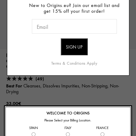
New to Origins.eu? Join our email list and
get 15% off your first order!
PLANTFUSION™
Conditioning Hand & Body Wash With Phyto-Powered
Terms & Conditions Apply
Complex
(49)
Best For
Cleanses, Dissolves Impurities, Non-Stripping, Non-
Drying
33.00€
WELCOME TO ORIGINS
NOTIFY ME
Please Select your Billing Location.
SPAIN
ITALY
FRANCE