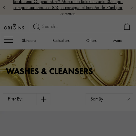
Recibe una Original Skin™ Mascarilla Retexturizante 30ml por
compras superiores a 85€, o consigue el tamaño de 75ml por
compras
MY
BAG
Navigation
Skincare
Bestsellers
Offers
More
WASHES & CLEANSERS
Filter By: