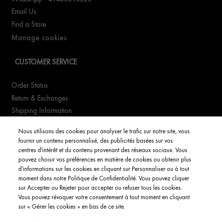
Email Us
Find a Store
Manage cookies
CUSTOMER SERVICE
Order Status
Return & Exchanges
Shipping Information
FAQs
Nous utilisons des cookies pour analyser le trafic sur notre site, vous
fournir un contenu personnalisé, des publicités basées sur vos
YOUR ACCOUNT
centres d'intérêt et du contenu provenant des réseaux sociaux. Vous
pouvez choisir vos préférences en matière de cookies ou obtenir plus
d'informations sur les cookies en cliquant sur Personnaliser ou à tout
My Account
moment dans notre Politique de Confidentialité. Vous pouvez cliquer
Order Status
sur Accepter ou Rejeter pour accepter ou refuser tous les cookies.
Vous pouvez révoquer votre consentement à tout moment en cliquant
English
sur « Gérer les cookies » en bas de ce site.