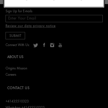
Sign Up for E-mails
Review our data privacy notice
Connect With Us:
ABOUT US
Origins Mission
Careers
CONTACT US
+41435510323
WhatsApp +41435510323