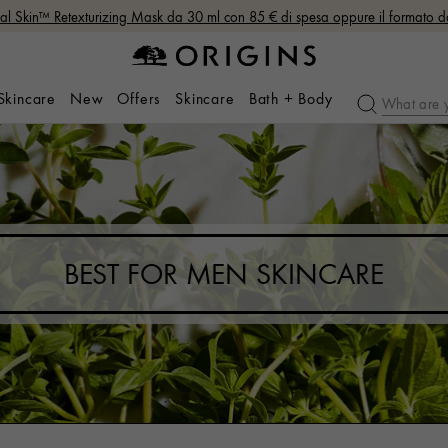
nal Skin™ Retexturizing Mask da 30 ml con 85 € di spesa oppure il formato 
 Skincare
New
Offers
Skincare
Bath + Body
BEST FOR MEN SKINCARE