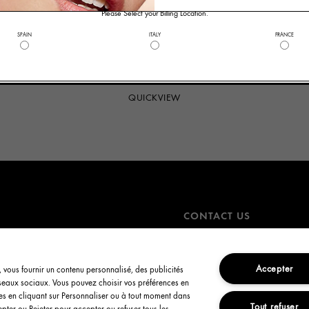
Please Select your Billing Location.
SPAIN
ITALY
FRANCE
Read Reviews
(4682)
13.00€ - 25.00€
QUICKVIEW
CONTACT US
ion
+390294752449
Email Us
Accepter
e, vous fournir un contenu personnalisé, des publicités
Find a Store
éseaux sociaux. Vous pouvez choisir vos préférences en
Manage cookies
ICLA I TUOI PRODOTTI
ies en cliquant sur Personnaliser ou à tout moment dans
Tout refuser