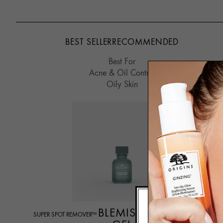
BEST SELLER
RECOMMENDED
Best For
Acne & Oil Control
Oily Skin
BLEMISH TREATMENT
SUPER SPOT REMOVER™