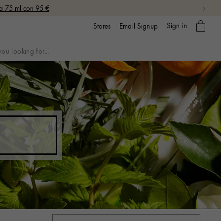
da 75 ml con 95 €
My
Sign in
Email Signup
Stores
bag