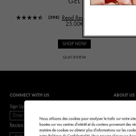
GEL
Read Reviews
(398)
25.00€
SHOP NOW
QUICKVIEW
CONNECT WITH US
ABOUT US
Origins Miss
Sign Up for E-mails
Careers
Nous utilisons des cookies pour analyser le trafic sur notre sit
Review our data privacy notice
basées sur vos centres d'intérêt et du contenu provenant des r
RIC
matière de cookies ou obtenir plus d'informations sur les cook