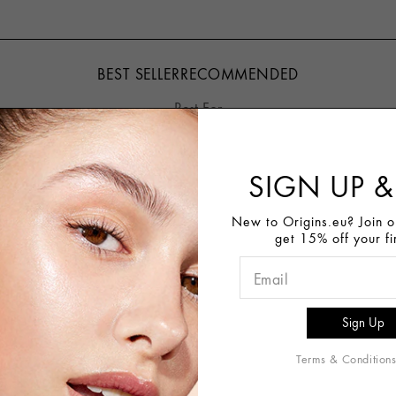
BEST SELLER
RECOMMENDED
Best For
Gently Cleanse
Normal, Dry, Oily, Combination,
Sensitive Skin
SIGN UP &
New to Origins.eu? Join ou
get 15% off your fi
Terms & Condition
FROTHY FACE WASH
WELCOME TO ORIGINS
CHECKS AND BALANCES™