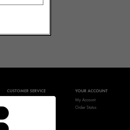
CUSTOMER SERVICE
YOUR ACCOUNT
Order Status
My Account
Return & Exchanges
Order Status
Shipping Information
FAQs