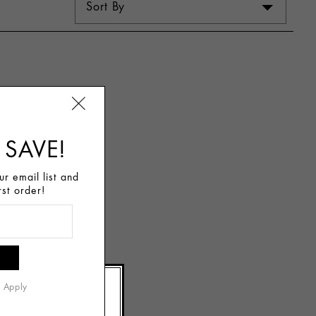
Sort By
 SAVE!
r email list and
rst order!
s Apply