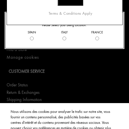
CONTACT US
Terms & Conditions Apply
WELCOME TO ORIGINS
Please Select your Billing Location.
+390294752449
SPAIN
ITALY
FRANCE
WhatsApp +390294752449
Email Us
Find a Store
Manage cookies
CUSTOMER SERVICE
Order Status
Return & Exchanges
Shipping Information
FAQs
Nous utilisons des cookies pour analyser le trafic sur notre site, vous
fournir un contenu personnalisé, des publicités basées sur vos
YOUR ACCOUNT
centres d'intérêt et du contenu provenant des réseaux sociaux. Vous
pouvez choisir vos préférences en matière de cookies ou obtenir plus