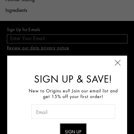
Ingredients
Sign Up for E-mails
Review our data privacy notice
Connect With Us:
SIGN UP & SAVE!
ABOUT US
New to Origins.eu? Join our email list and
get 15% off your first order!
Origins Mission
Careers
RICICLA I TUOI PRODOTTI