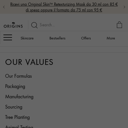
Ricevi una Original Skin™ Retexturizing Mask da 30 ml con 85 €
di spesa oppure il formato da 75 ml con 95 €
MY
BAG
Navigation
Skincare
Bestsellers
Offers
More
OUR VALUES
Our Formulas
Packaging
Manufacturing
Sourcing
Tree Planting
Animal Testing