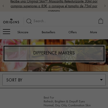
Recibe una Original Skin™ Mascarilla Retexturizante 30ml por
compras superiores a 85€, o consigue el tamaño de 75ml por
compras
MY
BAG
Navigation
Skincare
Bestsellers
Offers
More
DIFFERENCE MAKERS
Best For
Refresh, Brighten & Depuff Eyes
Normal, Dry, Oily, Combination Skin