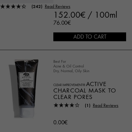
(242)
Read Reviews
152.00€ / 100ml
76.00€
ADD TO CART
Best For
Acne & Oil Control
Dry, Normal, Oily Skin
ACTIVE
CLEAR IMPROVEMENT®
CHARCOAL MASK TO
CLEAR PORES
(1)
Read Reviews
0.00€