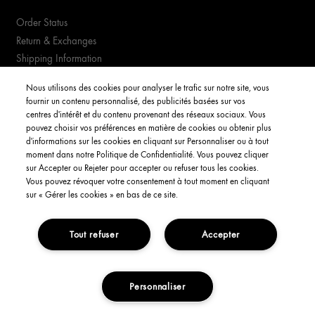
Order Status
Return & Exchanges
Shipping Information
FAQs
Nous utilisons des cookies pour analyser le trafic sur notre site, vous
fournir un contenu personnalisé, des publicités basées sur vos
YOUR ACCOUNT
centres d'intérêt et du contenu provenant des réseaux sociaux. Vous
pouvez choisir vos préférences en matière de cookies ou obtenir plus
d'informations sur les cookies en cliquant sur Personnaliser ou à tout
My Account
moment dans notre Politique de Confidentialité. Vous pouvez cliquer
Order Status
sur Accepter ou Rejeter pour accepter ou refuser tous les cookies.
Vous pouvez révoquer votre consentement à tout moment en cliquant
English
sur « Gérer les cookies » en bas de ce site.
Tout refuser
Accepter
Privacy Policy
Interest-Based Ads
Terms and Conditions
Copyright Origins Natural Resources, Inc.
Personnaliser