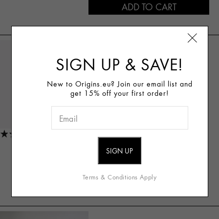
ADD TO CART
Best For
SIGN UP & SAVE!
Skin Tint & Sun Protection
Normal, Dry, Oily, Combination Skin
New to Origins.eu? Join our email list and
SPF 15 ENERGY-
get 15% off your first order!
VITAZING™
BOOSTING
MOISTURIZER
(451)
Read Reviews
88.00€ / 100ml
44.00€
Terms & Conditions Apply