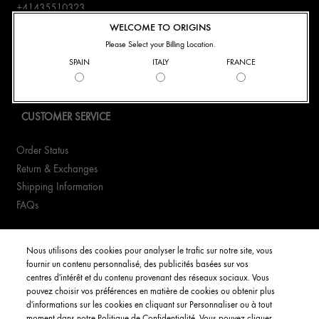
426.6
+41435510323
WhatsApp +41435510323
WELCOME TO ORIGINS
Best For
ADD TO CART
Best F
Three Glow-Boosting Essentials for All-Day Glow
Email Us
Please Select your Billing Location.
Full Details
& Smoother-Looking Skin
Skin; 
A
Find a Store
SPAIN
ITALY
FRANCE
64.00€
82.0
Manage cookies
ADD TO CART
A
CUSTOMER SERVICE
Full Details
Order Status
Return & Exchanges
Shipping Information
FAQs
YOUR ACCOUNT
Nous utilisons des cookies pour analyser le trafic sur notre site, vous
fournir un contenu personnalisé, des publicités basées sur vos
My Account
centres d'intérêt et du contenu provenant des réseaux sociaux. Vous
Order Status
pouvez choisir vos préférences en matière de cookies ou obtenir plus
d'informations sur les cookies en cliquant sur Personnaliser ou à tout
moment dans notre Politique de Confidentialité. Vous pouvez cliquer