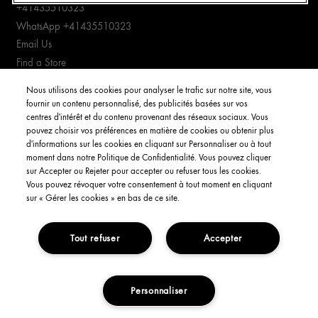
426.6
+41435510323
WhatsApp +41435510323
Best For
ADD TO CART
Best F
Three Glow-Boosting Essentials for All-Day Glow
Email Us
Full Details
& Smoother-Looking Skin
Skin; 
A
Find a Store
64.00€
82.0
Manage cookies
Nous utilisons des cookies pour analyser le trafic sur notre site, vous
fournir un contenu personnalisé, des publicités basées sur vos
ADD TO CART
A
CUSTOMER SERVICE
centres d'intérêt et du contenu provenant des réseaux sociaux. Vous
Full Details
pouvez choisir vos préférences en matière de cookies ou obtenir plus
d'informations sur les cookies en cliquant sur Personnaliser ou à tout
Order Status
moment dans notre Politique de Confidentialité. Vous pouvez cliquer
Return & Exchanges
sur Accepter ou Rejeter pour accepter ou refuser tous les cookies.
Vous pouvez révoquer votre consentement à tout moment en cliquant
Shipping Information
sur « Gérer les cookies » en bas de ce site.
FAQs
Tout refuser
Accepter
YOUR ACCOUNT
My Account
Order Status
Personnaliser