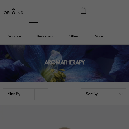
MY
BAG
Navigation
Skincare
Bestsellers
Offers
More
AROMATHERAPY
Filter By: