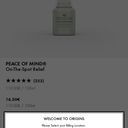
PEACE OF MIND®
On-The-Spot Relief
(353)
110.00€ / 100ml
16.50€
110.00€ / 100ml
ADD TO CART
WELCOME TO ORIGINS
Please Select your Billing Location.