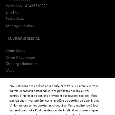
WhatsApp +41435510323
Email Us
Find a Store
Manage cookies
CUSTOMER SERVICE
Order Status
Return & Exchanges
Shipping Information
FAQs
YOUR ACCOUNT
Nous utilisons des cookies pour analyser le trafic sur notre site, vous
fournir un contenu personnalisé, des publicités basées sur vos
My Account
centres d'intérêt et du contenu provenant des réseaux sociaux. Vous
pouvez choisir vos préférences en matière de cookies ou obtenir plus
Order Status
d'informations sur les cookies en cliquant sur Personnaliser ou à tout
moment dans notre Politique de Confidentialité. Vous pouvez cliquer
Consignes de tri