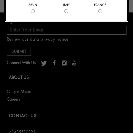
SPAIN
ITALY
FRANCE
Sign Up for E-mails
Review our data privacy notice
Connect With Us:
ABOUT US
Origins Mission
Careers
CONTACT US
+41435510323