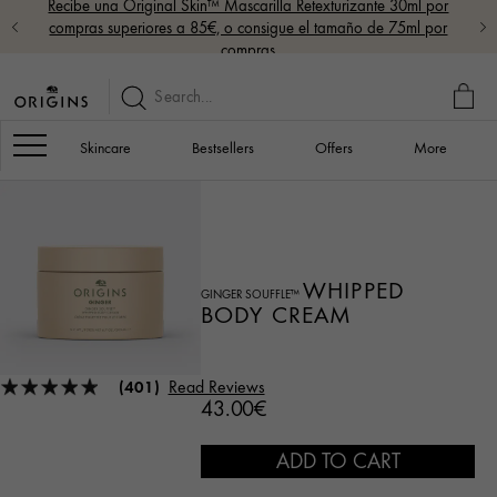
Recibe una Original Skin™ Mascarilla Retexturizante 30ml por
compras superiores a 85€, o consigue el tamaño de 75ml por
compras
MY
BAG
Navigation
Skincare
Bestsellers
Offers
More
WHIPPED
GINGER SOUFFLE™
BODY CREAM
(401)
Read Reviews
43.00€
ADD TO CART