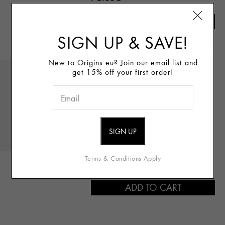
ADD TO CART
SIGN UP & SAVE!
New to Origins.eu? Join our email list and
get 15% off your first order!
SENSUOUS
GINGER ESSENCE™
SKIN SCENT
76.00€ / 100ml
Terms & Conditions Apply
76.00€
ADD TO CART