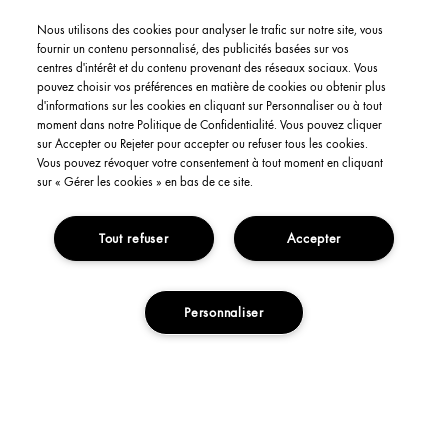
Careers
Nous utilisons des cookies pour analyser le trafic sur notre site, vous
fournir un contenu personnalisé, des publicités basées sur vos
centres d'intérêt et du contenu provenant des réseaux sociaux. Vous
CONTACT US
pouvez choisir vos préférences en matière de cookies ou obtenir plus
d'informations sur les cookies en cliquant sur Personnaliser ou à tout
moment dans notre Politique de Confidentialité. Vous pouvez cliquer
+41435510323
sur Accepter ou Rejeter pour accepter ou refuser tous les cookies.
WhatsApp +41435510323
Vous pouvez révoquer votre consentement à tout moment en cliquant
Email Us
sur « Gérer les cookies » en bas de ce site.
Find a Store
Manage cookies
Tout refuser
Accepter
CUSTOMER SERVICE
Personnaliser
Order Status
Return & Exchanges
Shipping Information
FAQs