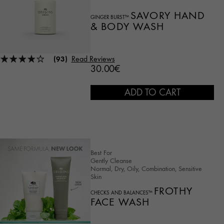
SAVORY HAND
GINGER BURST™
& BODY WASH
(93)
Read Reviews
30.00€
ADD TO CART
Best For
Gently Cleanse
Normal, Dry, Oily, Combination, Sensitive
Skin
FROTHY
CHECKS AND BALANCES™
FACE WASH